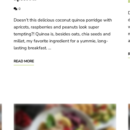
0
D
d
Doesn’t this delicious coconut quinoa porridge with
w
apricots, raspberries and peanuts look super
m
tempting?! Quinoa is, besides oats, chia seeds and
a
millet, my favorite ingredient for a yummie, long-
lasting breakfast. …
READ MORE