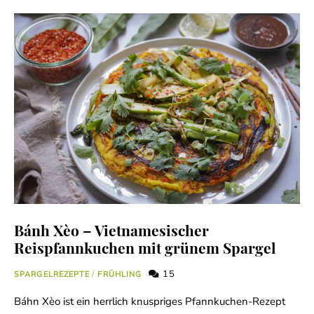
Bánh Xèo – Vietnamesischer
Reispfannkuchen mit grünem Spargel
15
SPARGELREZEPTE
/
FRÜHLING
Báhn Xèo ist ein herrlich knuspriges Pfannkuchen-Rezept