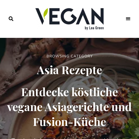
Foodblog
veggies
für
einfache
vegane
Rezepte,
BROWSING CATEGORY
saisonales
Kochen,
Asia Rezepte
veganer
Lifestyle
Entdecke köstliche
vegane Asiagerichte und
Fusion-Küche