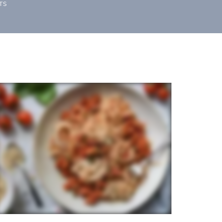
TS
16