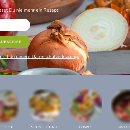
sst Du nie mehr ein Rezept!
erst du unsere Datenschutzerklärung.
L PREP
SCHNELL UND
BOWLS
SWEET