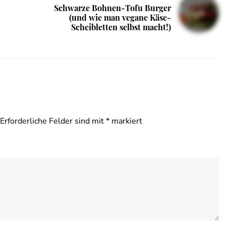
Schwarze Bohnen-Tofu Burger
(und wie man vegane Käse-
Scheibletten selbst macht!)
Erforderliche Felder sind mit
*
markiert