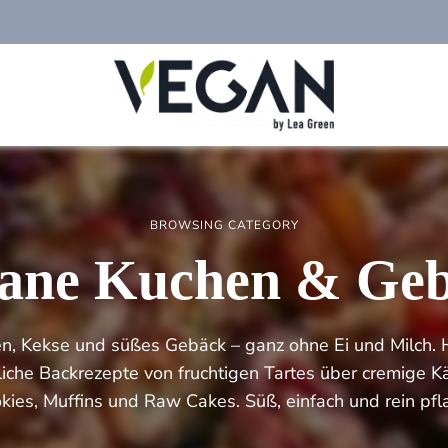
Foodblog
veggies
für
einfache
vegane
Rezepte,
saisonales
BROWSING CATEGORY
Kochen,
veganer
ane Kuchen & Ge
Lifestyle
, Kekse und süßes Gebäck – ganz ohne Ei und Milch. H
nzliche Backrezepte von fruchtigen Tartes über cremige K
kies, Muffins und Raw Cakes. Süß, einfach und rein pfla