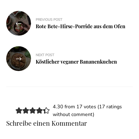
Beitragsnavigation
PREVIOUS POST
Rote Bete-Hirse-Porride aus dem Ofen
NEXT POST
Köstlicher veganer Bananenkuchen
4.30 from 17 votes (
17 ratings
without comment
)
Schreibe einen Kommentar