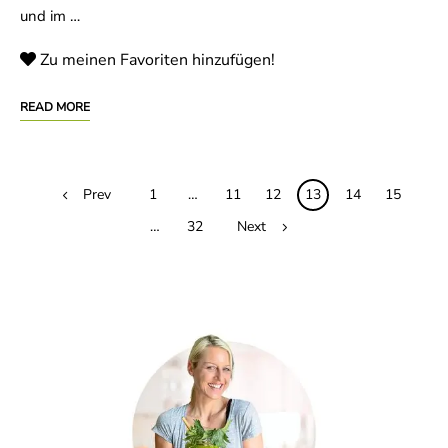
und im …
Zu meinen Favoriten hinzufügen!
READ MORE
Posts
Prev
1
…
11
12
13
14
15
navigation
…
32
Next