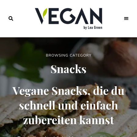
Foodblog
veggies
für
einfache
vegane
Rezepte,
BROWSING CATEGORY
saisonales
Kochen,
Snacks
veganer
Lifestyle
Vegane Snacks, die du
schnell und einfach
zubereiten kannst