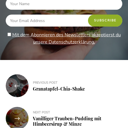
Mit dem Abonnieren des Newsletters akzeptierst du
unsere Datenschutzerklärung.
Beitragsnavigation
PREVIOUS POST
Granatapfel-Chia-Shake
NEXT POST
Vanilliger Trauben-Pudding mit
Himbeersirup & Minze