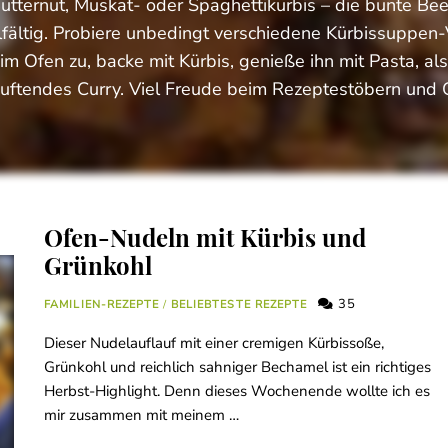
utternut, Muskat- oder Spaghettikürbis – die bunte Beer
lfältig. Probiere unbedingt verschiedene Kürbissuppen-
 im Ofen zu, backe mit Kürbis, genieße ihn mit Pasta, als
 duftendes Curry. Viel Freude beim Rezeptestöbern und 
Ofen-Nudeln mit Kürbis und
Grünkohl
35
FAMILIEN-REZEPTE
/
BELIEBTESTE REZEPTE
Dieser Nudelauflauf mit einer cremigen Kürbissoße,
Grünkohl und reichlich sahniger Bechamel ist ein richtiges
Herbst-Highlight. Denn dieses Wochenende wollte ich es
mir zusammen mit meinem …