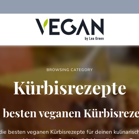
Foodblog
veggies
für
einfache
vegane
Rezepte,
saisonales
BROWSING CATEGORY
Kochen,
veganer
Kürbisrezepte
Lifestyle
 besten veganen Kürbisrez
ie besten veganen Kürbisrezepte für deinen kulinarisc