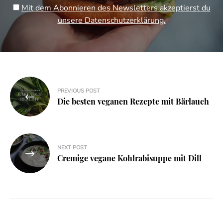
Mit dem Abonnieren des Newsletters akzeptierst du
unsere Datenschutzerklärung.
Beitragsnavigation
PREVIOUS POST
Die besten veganen Rezepte mit Bärlauch
NEXT POST
Cremige vegane Kohlrabisuppe mit Dill