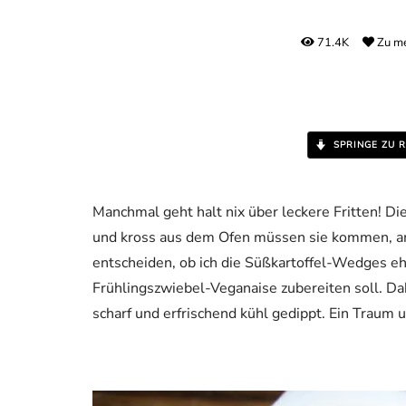
71.4K
Zu me
SPRINGE ZU R
Manchmal geht halt nix über leckere Fritten! D
und kross aus dem Ofen müssen sie kommen, am b
entscheiden, ob ich die Süßkartoffel-Wedges ehe
Frühlingszwiebel-Veganaise zubereiten soll. D
scharf und erfrischend kühl gedippt. Ein Traum 