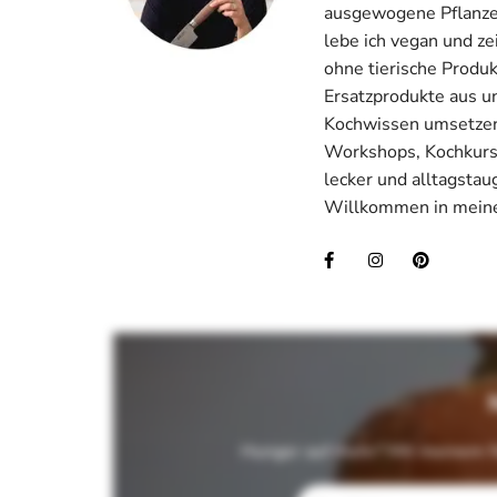
ausgewogene Pflanzenk
lebe ich vegan und ze
ohne tierische Produ
Ersatzprodukte aus u
Kochwissen umsetzen.
Workshops, Kochkurse
lecker und alltagstau
Willkommen in meine
Hunger auf mehr? Mit meinem N