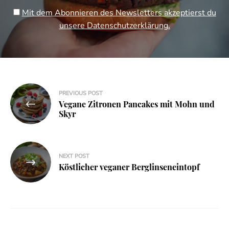
Mit dem Abonnieren des Newsletters akzeptierst du
unsere Datenschutzerklärung.
Beitragsnavigation
PREVIOUS POST
Vegane Zitronen Pancakes mit Mohn und
Skyr
NEXT POST
Köstlicher veganer Berglinseneintopf