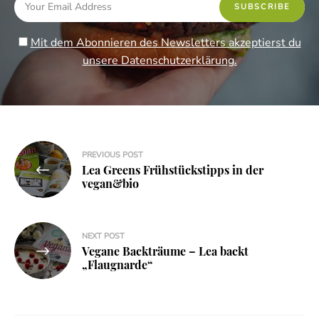
Mit dem Abonnieren des Newsletters akzeptierst du
unsere Datenschutzerklärung.
Beitragsnavigation
PREVIOUS POST
Lea Greens Frühstückstipps in der
vegan&bio
NEXT POST
Vegane Backträume – Lea backt
„Flaugnarde“