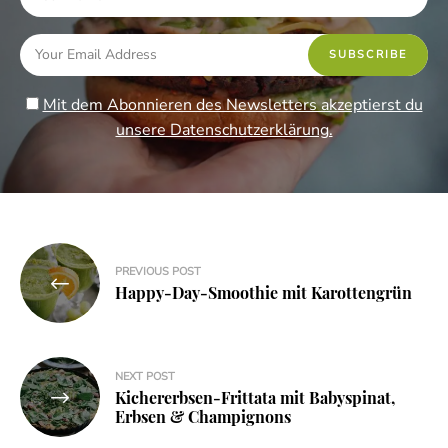
Mit dem Abonnieren des Newsletters akzeptierst du
unsere Datenschutzerklärung.
Beitragsnavigation
PREVIOUS POST
Happy-Day-Smoothie mit Karottengrün
NEXT POST
Kichererbsen-Frittata mit Babyspinat,
Erbsen & Champignons