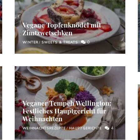
Vegane Topfenknödel mit
Zimtzwetschken
0
WINTER
/
SWEETS & TREATS
Veganer Tempeh Wellington:
Festliches Hauptgericht für
Weihnachten
4
WEIHNACHTSREZEPTE
/
HAUPTGERICHTE