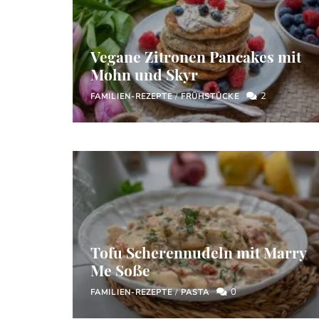
Vegane Zitronen Pancakes mit
Mohn und Skyr
2
FAMILIEN-REZEPTE
/
FRÜHSTÜCKE
Tofu Scherennudeln mit Marry
Me Soße
0
FAMILIEN-REZEPTE
/
PASTA