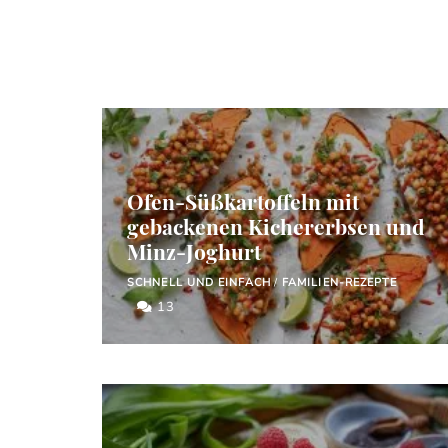
Ofen-Süßkartoffeln mit
gebackenen Kichererbsen und
Minz-Joghurt
SCHNELL UND EINFACH
/
FAMILIEN-REZEPTE
13