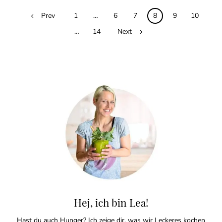
Posts
Prev
1
…
6
7
8
9
10
navigation
…
14
Next
Hej, ich bin Lea!
Hast du auch Hunger? Ich zeige dir, was wir Leckeres kochen