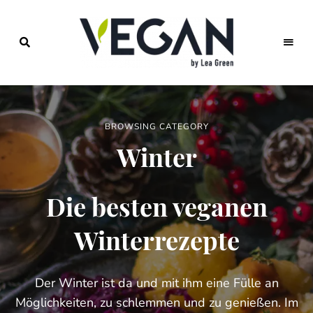
Foodblog
veggies
für
einfache
vegane
Rezepte,
BROWSING CATEGORY
saisonales
Kochen,
Winter
veganer
Lifestyle
Die besten veganen
Winterrezepte
Der Winter ist da und mit ihm eine Fülle an
Möglichkeiten, zu schlemmen und zu genießen. Im