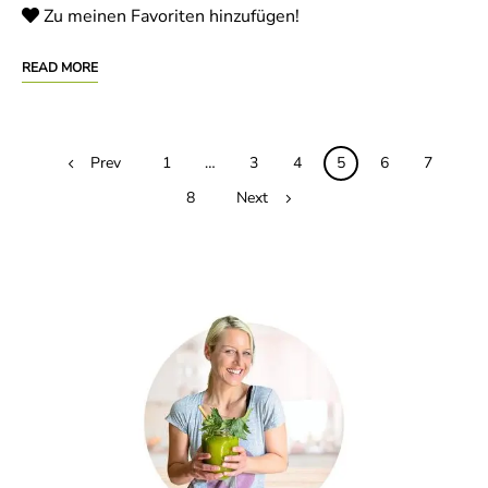
Zu meinen Favoriten hinzufügen!
READ MORE
Posts
Prev
1
…
3
4
5
6
7
navigation
8
Next