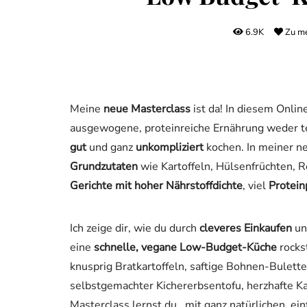
6.9K
Zu me
Meine
neue Masterclass
ist da! In diesem Onlin
ausgewogene, proteinreiche Ernährung weder t
gut
und ganz
unkompliziert
kochen. In meiner 
Grundzutaten
wie Kartoffeln, Hülsenfrüchten, 
Gerichte mit hoher Nährstoffdichte
, viel
Protei
Ich zeige dir, wie du durch
cleveres Einkaufen
u
eine
schnelle, vegane Low-Budget-Küche
rocks
knusprig Bratkartoffeln, saftige Bohnen-Bulett
selbstgemachter Kichererbsentofu, herzhafte Kar
Masterclass lernst du , mit ganz natürlichen, ei