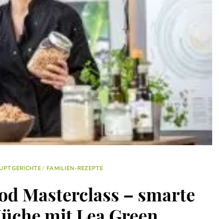
UPTGERICHTE
/
FAMILIEN-REZEPTE
ood Masterclass – smarte
üche mit Lea Green