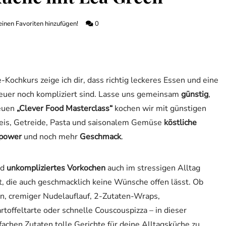
inen Favoriten hinzufügen!
0
e-Kochkurs zeige ich dir, dass richtig leckeres Essen und eine
euer noch kompliziert sind. Lasse uns gemeinsam
günstig
,
neuen
„Clever Food Masterclass“
kochen wir mit günstigen
Reis, Getreide, Pasta und saisonalem Gemüse
köstliche
npower
und noch mehr
Geschmack
.
nd
unkompliziertes Vorkochen
auch im stressigen Alltag
t, die auch geschmacklich keine Wünsche offen lässt. Ob
en, cremiger Nudelauflauf, 2-Zutaten-Wraps,
toffeltarte oder schnelle Couscouspizza – in dieser
nfachen Zutaten tolle Gerichte für deine Alltagsküche zu