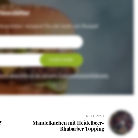
Newsletter
ewsletter verpasst Du nie mehr ein Rezept!
rs akzeptierst du unsere Datenschutzerklärung.
NEXT POST
&
Mandelkuchen mit Heidelbeer-
Rhabarber Topping