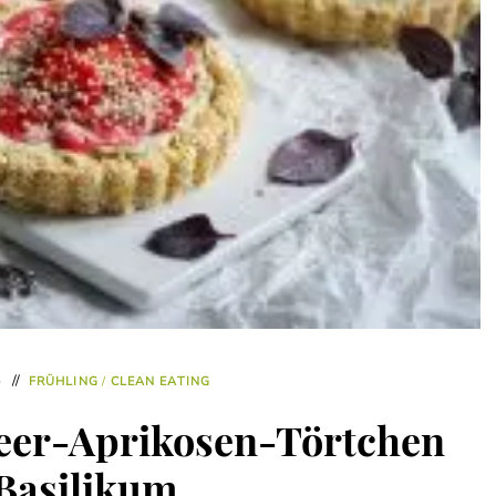
5
FRÜHLING
/
CLEAN EATING
eer-Aprikosen-Törtchen
Basilikum