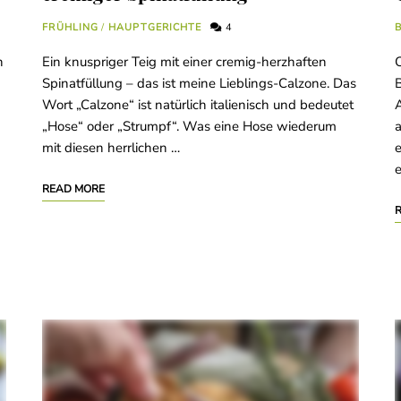
FRÜHLING
/
HAUPTGERICHTE
4
B
h
Ein knuspriger Teig mit einer cremig-herzhaften
C
Spinatfüllung – das ist meine Lieblings-Calzone. Das
B
Wort „Calzone“ ist natürlich italienisch und bedeutet
A
„Hose“ oder „Strumpf“. Was eine Hose wiederum
a
mit diesen herrlichen …
e
e
READ MORE