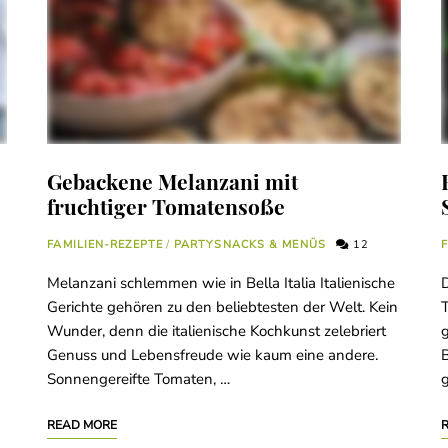
Gebackene Melanzani mit
fruchtiger Tomatensoße
FAMILIEN-REZEPTE
/
PARTYSNACKS & MENÜS
12
Melanzani schlemmen wie in Bella Italia Italienische
D
Gerichte gehören zu den beliebtesten der Welt. Kein
T
Wunder, denn die italienische Kochkunst zelebriert
g
Genuss und Lebensfreude wie kaum eine andere.
B
Sonnengereifte Tomaten, …
g
READ MORE