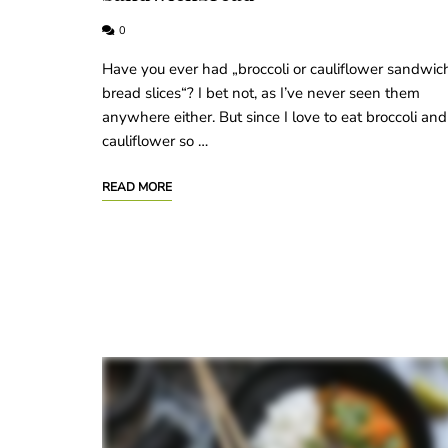
0
Have you ever had „broccoli or cauliflower sandwic
bread slices“? I bet not, as I’ve never seen them
anywhere either. But since I love to eat broccoli and
cauliflower so …
READ MORE