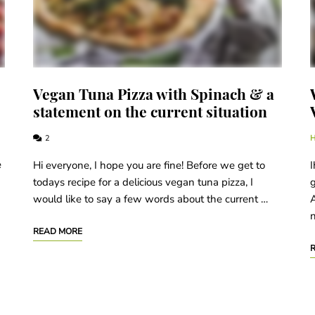
“
Vegan Tuna Pizza with Spinach & a
statement on the current situation
2
e
Hi everyone, I hope you are fine! Before we get to
I
todays recipe for a delicious vegan tuna pizza, I
g
would like to say a few words about the current …
A
n
READ MORE