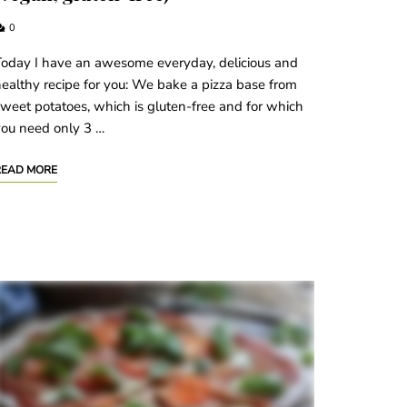
0
oday I have an awesome everyday, delicious and
ealthy recipe for you: We bake a pizza base from
weet potatoes, which is gluten-free and for which
ou need only 3 …
READ MORE