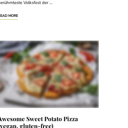
erühmteste Volksfest der …
READ MORE
Awesome Sweet Potato Pizza
(vegan, gluten-free)