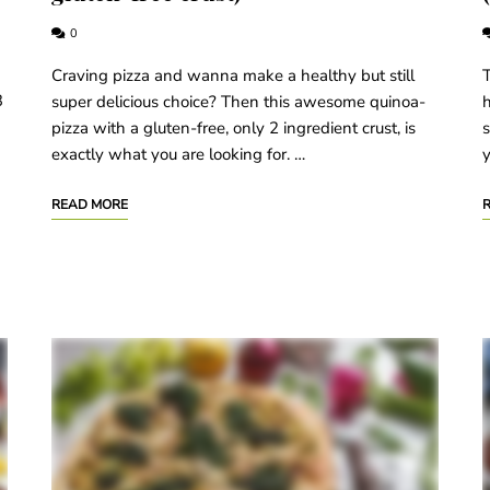
0
Craving pizza and wanna make a healthy but still
T
3
super delicious choice? Then this awesome quinoa-
h
pizza with a gluten-free, only 2 ingredient crust, is
s
exactly what you are looking for. …
y
READ MORE