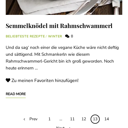
Semmelknödel mit Rahmschwammerl
8
BELIEBTESTE REZEPTE
/
WINTER
Und da sag‘ noch einer die vegane Küche wäre nicht deftig
und sättigend. Mit Schmankerln wie diesem
Rahmschwammerl-Gericht bin ich groß geworden. Noch
heute erinnern …
Zu meinen Favoriten hinzufügen!
READ MORE
Posts
Prev
1
…
11
12
13
14