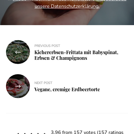
unsere Datenschutzerklärung.
Beitragsnavigation
PREVIOUS POST
Kichererbsen-Frittata mit Babyspinat,
Erbsen & Champignons
NEXT POST
Vegane, cremige Erdbeertorte
3.96 from 157 votes (
157 ratings