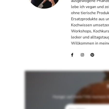
ausgewogene Pflanzenk
lebe ich vegan und ze
ohne tierische Produ
Ersatzprodukte aus u
Kochwissen umsetzen.
Workshops, Kochkurse
lecker und alltagstau
Willkommen in meine
Hunger auf mehr? Mit meinem N