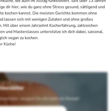
üche, die auch im Alltag funktioniert. Seit über 13 Jahren
ige dir hier, wie du ganz ohne Stress gesund, sättigend und
kte kochen kannst. Die meisten Gerichte kommen ohne
nd lassen sich mit wenigen Zutaten und ohne großes
 Mit über einem Jahrzehnt Kocherfahrung, zahlreichen
n und Masterclasses unterstütze ich dich dabei, saisonal,
glich vegan zu kochen.
r Küche!
Newsletter
ewsletter verpasst Du nie mehr ein Rezept!