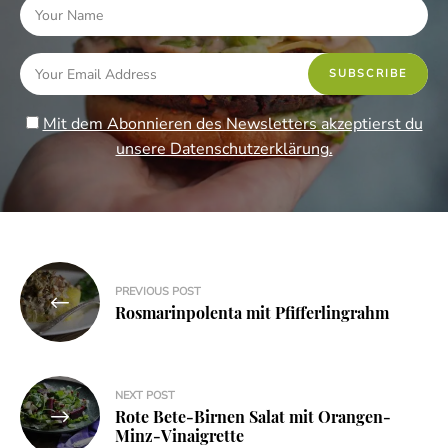
Mit dem Abonnieren des Newsletters akzeptierst du
unsere Datenschutzerklärung.
Beitragsnavigation
PREVIOUS POST
Rosmarinpolenta mit Pfifferlingrahm
NEXT POST
Rote Bete-Birnen Salat mit Orangen-
Minz-Vinaigrette