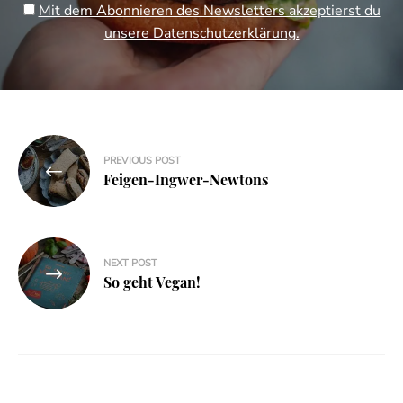
Mit dem Abonnieren des Newsletters akzeptierst du
unsere Datenschutzerklärung.
Beitragsnavigation
PREVIOUS POST
Feigen-Ingwer-Newtons
NEXT POST
So geht Vegan!