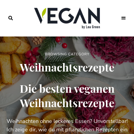
Foodblog
veggies
für
einfache
vegane
Rezepte,
BROWSING CATEGORY
saisonales
Kochen,
Weihnachtsrezepte
veganer
Lifestyle
Die besten veganen
Weihnachtsrezepte
Weihnachten ohne leckeres Essen? Unvorstellbar!
Ich zeige dir, wie du mit pflanzlichen Rezepten ein