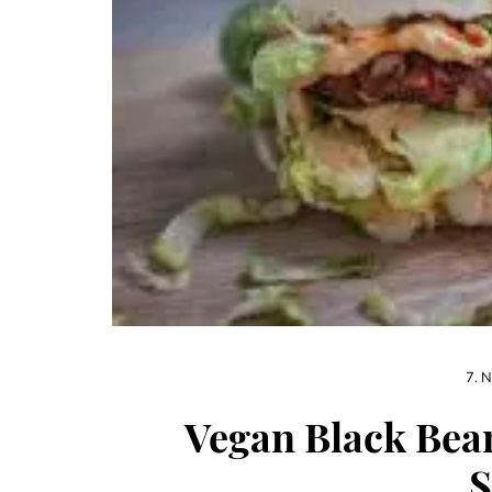
7. 
Vegan Black Bea
S