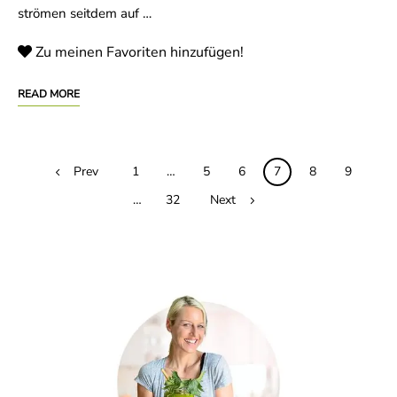
strömen seitdem auf …
Zu meinen Favoriten hinzufügen!
READ MORE
Posts
Prev
1
…
5
6
7
8
9
navigation
…
32
Next