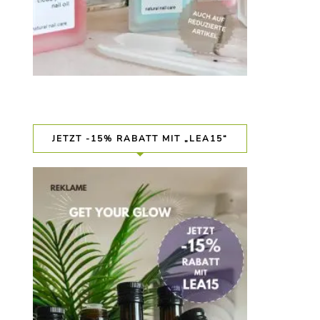
JETZT -15% RABATT MIT „LEA15“