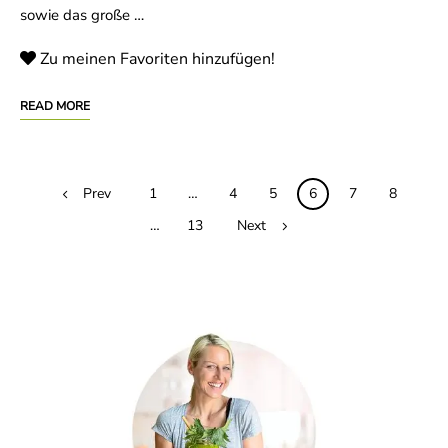
sowie das große …
Zu meinen Favoriten hinzufügen!
READ MORE
Posts
Prev
1
…
4
5
6
7
8
navigation
…
13
Next