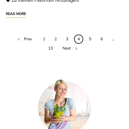
Zu meinen Favoriten hinzufügen!
READ MORE
Posts
Prev
1
2
3
4
5
6
…
navigation
13
Next