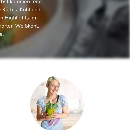
erbst kommen reife
 Kürbis, Kohl und
en Highlights im
morten Weißkohl,
e.