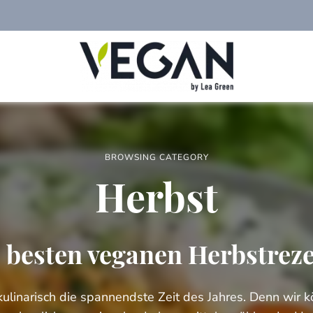
Foodblog
veggies
für
einfache
vegane
Rezepte,
saisonales
BROWSING CATEGORY
Kochen,
veganer
Herbst
Lifestyle
 besten veganen Herbstrez
kulinarisch die spannendste Zeit des Jahres. Denn wir 