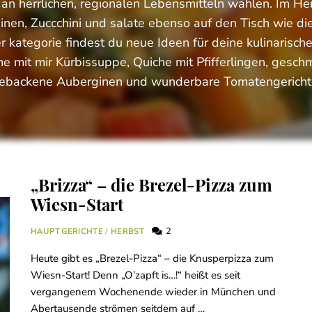
an herrlichen, regionalen Lebensmitteln wählen. Im H
nen, Zuccchini und salate ebenso auf den Tisch wie die
r kategorie findest du neue Ideen für deine kulinarisch
e mit mir Kürbissuppe, Quiche mit Pfifferlingen, gesch
ebackene Auberginen und wunderbare Tomatengericht
„Brizza“ – die Brezel-Pizza zum
Wiesn-Start
2
HAUPTGERICHTE
/
HERBST
Heute gibt es „Brezel-Pizza“ – die Knusperpizza zum
Wiesn-Start! Denn „O’zapft is…!“ heißt es seit
vergangenem Wochenende wieder in München und
Abertausende strömen seitdem auf …