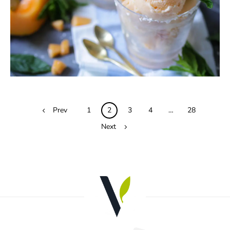
13
Posts
Prev
1
2
3
4
…
28
navigation
Next