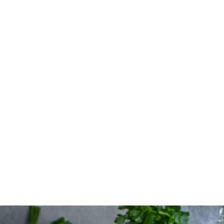
Sushi-Sandwiches mit Tempeh
GLUTENFREI
HAUPTGERICHTE