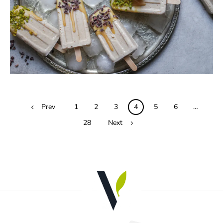
0
Posts
Prev
1
2
3
4
5
6
…
navigation
28
Next