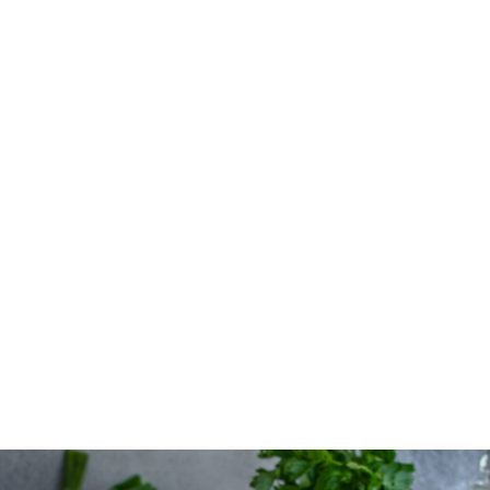
Sushi-Sandwiches mit Tempeh
BELIEBTESTE REZEPTE
GLUTENFREI