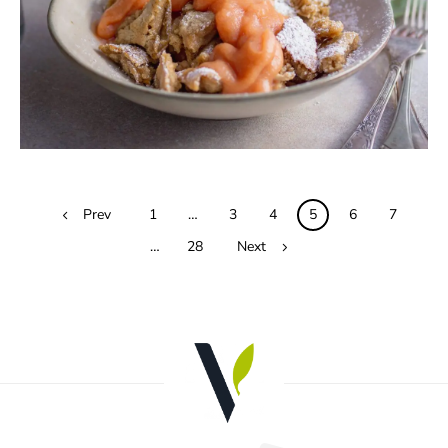
0
Posts
Prev
1
…
3
4
5
6
7
navigation
…
28
Next