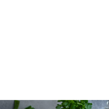
Sushi-Sandwiches mit Tempeh
FRÜHLING
GLUTENFREI