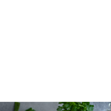
Sushi-Sandwiches mit Tempeh
FAMILIEN-REZEPTE
MEAL PREP