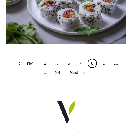
0
Posts
Prev
1
…
6
7
8
9
10
navigation
…
28
Next