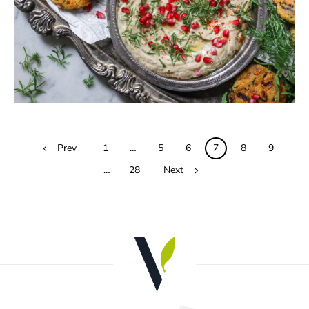
18
Posts
Prev
1
…
5
6
7
8
9
navigation
…
28
Next