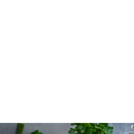
Sushi-Sandwiches mit Tempeh
CLEAN EATING
FRÜHLING